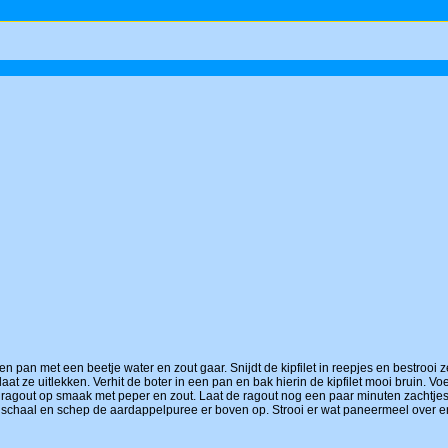
n pan met een beetje water en zout gaar. Snijdt de kipfilet in reepjes en bestroo
laat ze uitlekken. Verhit de boter in een pan en bak hierin de kipfilet mooi bruin. 
e ragout op smaak met peper en zout. Laat de ragout nog een paar minuten zachtjes 
nschaal en schep de aardappelpuree er boven op. Strooi er wat paneermeel over 