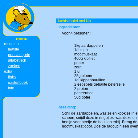
Jachtschotel met kip
ingrediënten:
Voor 4 personen:
menu
recepten
1kg aardappelen
laatste
1dl melk
mootmuskaat
per categorie
400g kipfilet
alfabetisch
peper
zoeken
zout
extra
1 ui
25g bloem
links
1dl kippenbouillon
gastenboek
2 eetlepels gehakte peterselie
info
2 preien
paneermeel
50g boter
bereiding:
Schil de aardappelen, was ze en kook ze in ee
schoon, snijdt deze in ringetjes, was deze en 
beetje voor beetje de bouillon erbij. Breng d
nootmuskaat door. Doe de ragout in een ove