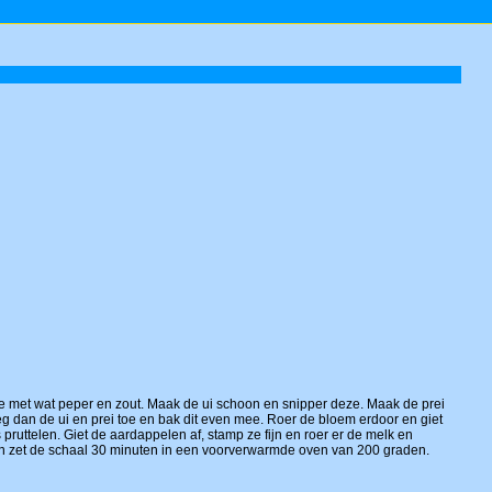
i ze met wat peper en zout. Maak de ui schoon en snipper deze. Maak de prei
Voeg dan de ui en prei toe en bak dit even mee. Roer de bloem erdoor en giet
pruttelen. Giet de aardappelen af, stamp ze fijn en roer er de melk en
en zet de schaal 30 minuten in een voorverwarmde oven van 200 graden.