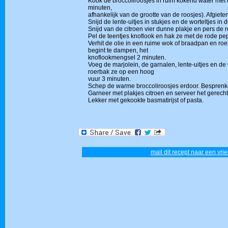
Kook de broccoliroosjes in ruim kokend water met 
minuten,
afhankelijk van de grootte van de roosjes). Afgieten
Snijd de lente-uitjes in stukjes en de worteltjes in
Snijd van de citroen vier dunne plakje en pers de re
Pel de teentjes knoflook en hak ze met de rode pepe
Verhit de olie in een ruime wok of braadpan en roer
begint te dampen, het
knoflookmengsel 2 minuten.
Voeg de marjolein, de garnalen, lente-uitjes en de 
roerbak ze op een hoog
vuur 3 minuten.
Schep de warme broccoliroosjes erdoor. Besprenke
Garneer met plakjes citroen en serveer het gerecht 
Lekker met gekookte basmatirijst of pasta.
mail dit recept naar een vrie