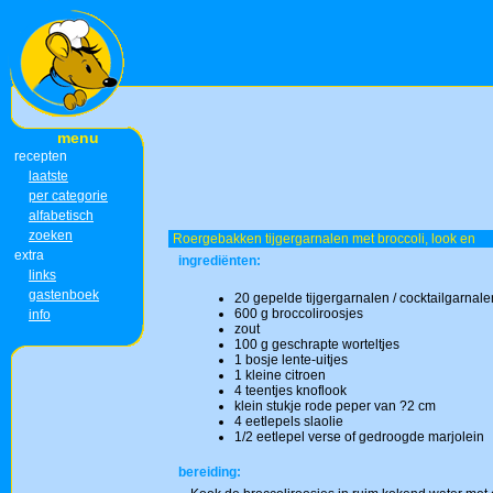
menu
recepten
laatste
per categorie
alfabetisch
zoeken
Roergebakken tijgergarnalen met broccoli, look en
extra
ingrediënten:
links
gastenboek
20 gepelde tijgergarnalen / cocktailgarnale
600 g broccoliroosjes
info
zout
100 g geschrapte worteltjes
1 bosje lente-uitjes
1 kleine citroen
4 teentjes knoflook
klein stukje rode peper van ?2 cm
4 eetlepels slaolie
1/2 eetlepel verse of gedroogde marjolein
bereiding: