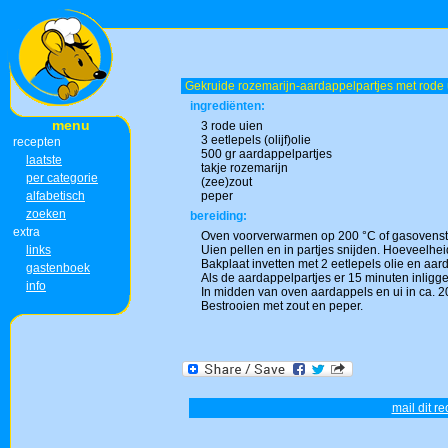
Gekruide rozemarijn-aardappelpartjes met rode 
ingrediënten:
menu
3 rode uien
3 eetlepels (olijf)olie
recepten
500 gr aardappelpartjes
laatste
takje rozemarijn
per categorie
(zee)zout
alfabetisch
peper
zoeken
bereiding:
extra
Oven voorverwarmen op 200 °C of gasovenst
links
Uien pellen en in partjes snijden. Hoeveelhe
Bakplaat invetten met 2 eetlepels olie en aar
gastenboek
Als de aardappelpartjes er 15 minuten inligg
info
In midden van oven aardappels en ui in ca. 
Bestrooien met zout en peper.
mail dit r