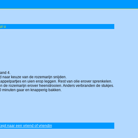
ui u
and 4.
id naar keuze van de rozemarijn snijden.
dappelpartjes en uien erop leggen. Rest van olie erover sprenkelen.
en de rozemarijn erover heenstrooien. Anders verbranden de stukjes.
20 minuten gaar en knapperig bakken.
ecept naar een vriend of vriendin