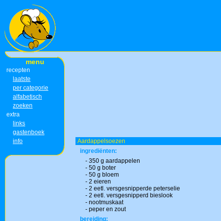
menu
recepten
laatste
per categorie
alfabetisch
zoeken
extra
links
gastenboek
info
Aardappelsoezen
ingrediënten:
- 350 g aardappelen
- 50 g boter
- 50 g bloem
- 2 eieren
- 2 eetl. versgesnipperde peterselie
- 2 eetl. versgesnipperd bieslook
- nootmuskaat
- peper en zout
bereiding: