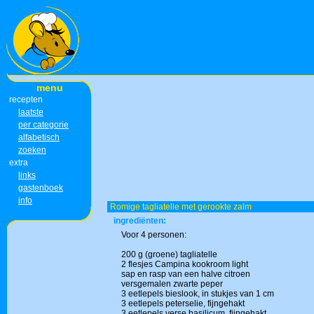
menu
recepten
laatste
per categorie
alfabetisch
zoeken
extra
links
gastenboek
info
Romige tagliatelle met gerookte zalm
ingrediënten:
Voor 4 personen:
200 g (groene) tagliatelle
2 flesjes Campina kookroom light
sap en rasp van een halve citroen
versgemalen zwarte peper
3 eetlepels bieslook, in stukjes van 1 cm
3 eetlepels peterselie, fijngehakt
3 eetlepels verse basilicum, fijngehakt