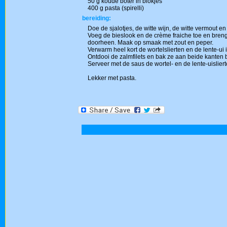
50 g koude boter in blokjes
400 g pasta (spirelli)
bereiding:
Doe de sjalotjes, de witte wijn, de witte vermout en
Voeg de bieslook en de crème fraiche toe en breng
doorheen. Maak op smaak met zout en peper.
Verwarm heel kort de wortelslierten en de lente-ui 
Ontdooi de zalmfilets en bak ze aan beide kanten b
Serveer met de saus de wortel- en de lente-uisliert
Lekker met pasta.