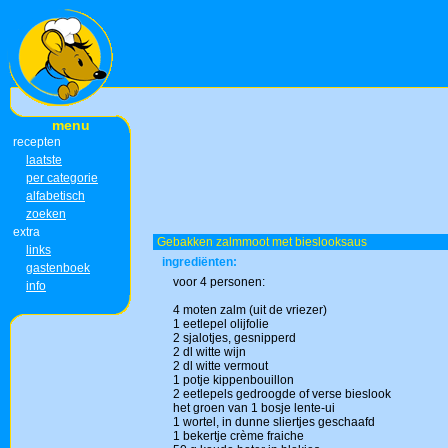
menu
recepten
laatste
per categorie
alfabetisch
zoeken
extra
Gebakken zalmmoot met bieslooksaus
links
ingrediënten:
gastenboek
voor 4 personen:
info
4 moten zalm (uit de vriezer)
1 eetlepel olijfolie
2 sjalotjes, gesnipperd
2 dl witte wijn
2 dl witte vermout
1 potje kippenbouillon
2 eetlepels gedroogde of verse bieslook
het groen van 1 bosje lente-ui
1 wortel, in dunne sliertjes geschaafd
1 bekertje crème fraiche