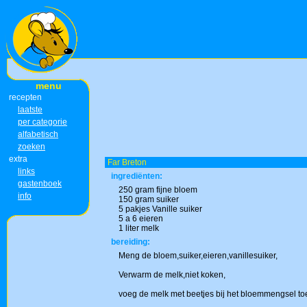
menu
recepten
laatste
per categorie
alfabetisch
zoeken
extra
Far Breton
links
ingrediënten:
gastenboek
250 gram fijne bloem
info
150 gram suiker
5 pakjes Vanille suiker
5 a 6 eieren
1 liter melk
bereiding:
Meng de bloem,suiker,eieren,vanillesuiker,
Verwarm de melk,niet koken,
voeg de melk met beetjes bij het bloemmengsel toe 