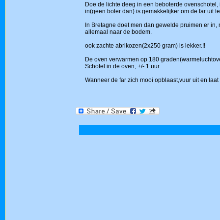
Doe de lichte deeg in een beboterde ovenschotel,
in(geen boter dan) is gemakkelijker om de far uit te
In Bretagne doet men dan gewelde pruimen er in, m
allemaal naar de bodem.
ook zachte abrikozen(2x250 gram) is lekker.!!
De oven verwarmen op 180 graden(warmeluchtov
Schotel in de oven, +/- 1 uur.
Wanneer de far zich mooi opblaast,vuur uit en laat