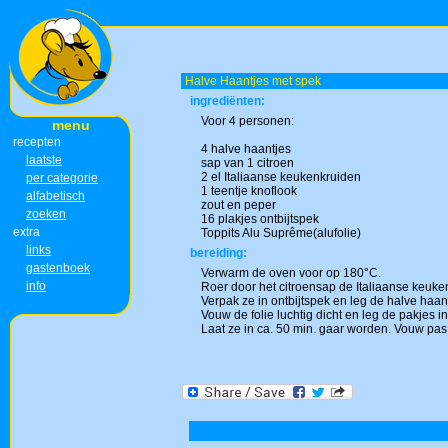
Halve Haantjes met spek
ingrediënten:
Voor 4 personen:
menu
recepten
4 halve haantjes
laatste
sap van 1 citroen
2 el Italiaanse keukenkruiden
per categorie
1 teentje knoflook
alfabetisch
zout en peper
zoeken
16 plakjes ontbijtspek
extra
Toppits Alu Suprême(alufolie)
links
bereiding:
gastenboek
Verwarm de oven voor op 180°C.
info
Roer door het citroensap de Italiaanse keuken
Verpak ze in ontbijtspek en leg de halve haan
Vouw de folie luchtig dicht en leg de pakjes
Laat ze in ca. 50 min. gaar worden. Vouw pas 