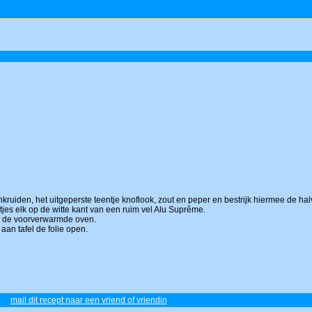
kruiden, het uitgeperste teentje knoflook, zout en peper en bestrijk hiermee de hal
tjes elk op de witte kant van een ruim vel Alu Suprême.
 in de voorverwarmde oven.
aan tafel de folie open.
mail dit recept naar een vriend of vriendin