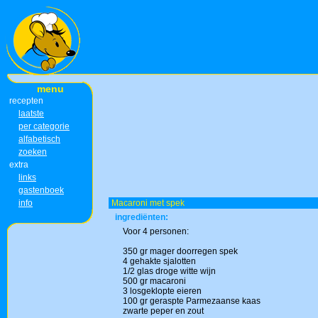
menu
recepten
laatste
per categorie
alfabetisch
zoeken
extra
links
gastenboek
info
Macaroni met spek
ingrediënten:
Voor 4 personen:
350 gr mager doorregen spek
4 gehakte sjalotten
1/2 glas droge witte wijn
500 gr macaroni
3 losgeklopte eieren
100 gr geraspte Parmezaanse kaas
zwarte peper en zout