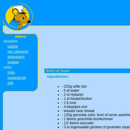
menu
recepten
laatste
per categorie
alfabetisch
zoeken
extra
Sushi uit Japan
links
ingrediënten:
gastenboek
info
- 220g witte rijst
- 5 dl water
- 2 el rijstazijn
- 1 el bastardsuiker
- 1 tl zout
- 4 blaadjes nori
- wasabi naar smaak
- 125g gerookte zalm, forel of verse sashimi
- 1 kleine geschilde komkommer
- 1/2 kleine avocado
- 3 el ingemaakte gember of groenten soja