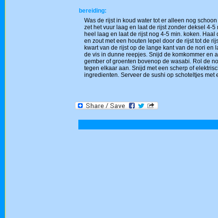
bereiding:
Was de rijst in koud water tot er alleen nog schoon
zet het vuur laag en laat de rijst zonder deksel 4-
heel laag en laat de rijst nog 4-5 min. koken. Haal
en zout met een houten lepel door de rijst tot de r
kwart van de rijst op de lange kant van de nori en 
de vis in dunne reepjes. Snijd de komkommer en a
gember of groenten bovenop de wasabi. Rol de nori 
tegen elkaar aan. Snijd met een scherp of elektris
ingredienten. Serveer de sushi op schoteltjes met