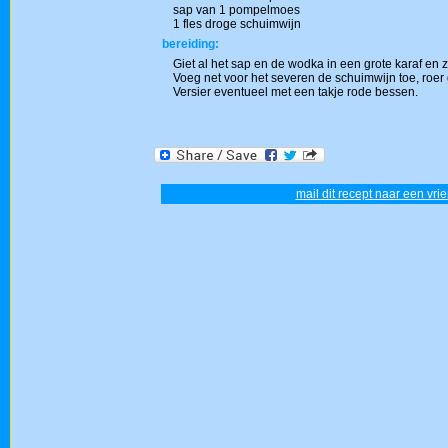
sap van 1 pompelmoes
1 fles droge schuimwijn
bereiding:
Giet al het sap en de wodka in een grote karaf en z
Voeg net voor het severen de schuimwijn toe, roer
Versier eventueel met een takje rode bessen.
mail dit recept naar een vrie