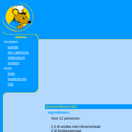
menu
recepten
laatste
per categorie
alfabetisch
zoeken
extra
links
gastenboek
info
Bosvruchtencoctail
ingrediënten:
Voor 12 personen:
1,5 dl wodka met citroensmaak
2 dl bosbessensap