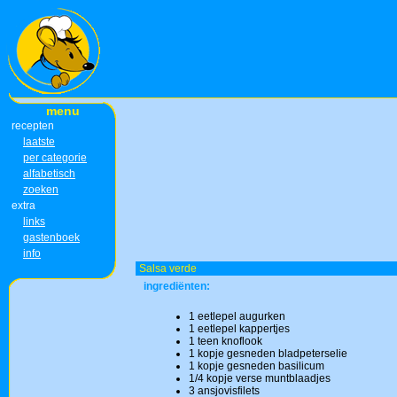
menu
recepten
laatste
per categorie
alfabetisch
zoeken
extra
links
gastenboek
info
Salsa verde
ingrediënten:
1 eetlepel augurken
1 eetlepel kappertjes
1 teen knoflook
1 kopje gesneden bladpeterselie
1 kopje gesneden basilicum
1/4 kopje verse muntblaadjes
3 ansjovisfilets