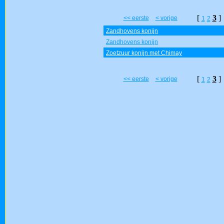
[
3
]
<< eerste
< vorige
1
2
Zandhovens konijn
Zandhovens konijn
Zoetzuur konijn met Chimay
[
3
]
<< eerste
< vorige
1
2