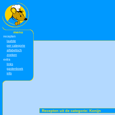
menu
recepten
laatste
per categorie
alfabetisch
zoeken
extra
links
gastenboek
info
Recepten uit de categorie: Konijn