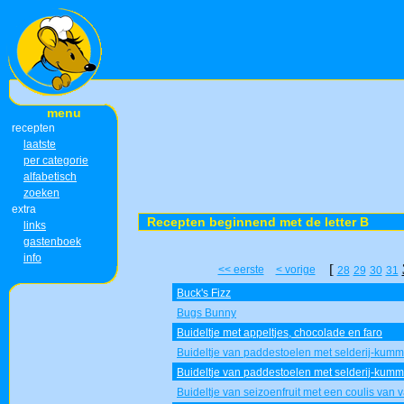
menu
recepten
laatste
per categorie
alfabetisch
zoeken
extra
Recepten beginnend met de letter B
links
gastenboek
info
[
<< eerste
< vorige
28
29
30
31
Buck's Fizz
Bugs Bunny
Buideltje met appeltjes, chocolade en faro
Buideltje van paddestoelen met selderij-kum
Buideltje van paddestoelen met selderij-kum
Buideltje van seizoenfruit met een coulis van v