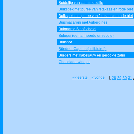
Buideltje van zalm met dille
Buikspek met puree van fetakaas en rode biet
Buikspek met puree van fetakaas en rode biet
Buismacaroni met Aubergines
Bulgaarse Stoofschotel
Bulgogi (gemarineerde entrecote)
Bullshot
Bündner Capuns (snijbietrol).
Burgers met kabeljauw en gerookte zalm
Chocolade-windjes
[
<< eerste
< vorige
28
29
30
31