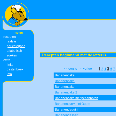
menu
recepten
laatste
per categorie
alfabetisch
Recepten beginnend met de letter B
zoeken
extra
links
[
5
<< eerste
< vorige
3
4
6
7
gastenboek
info
Bananencake
Bananencake
Bananencake
Bananencake 2
Bananencake met pecannoten
Bananencurry met Quom
Bananendaquiri
Bananendessert