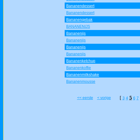
Bananendessert
Bananendessert
Bananengebak
BANANENIJS
Bananenijs
Bananenijs
Bananenijs
Bananenijs
Bananenketchup
Bananenkoffie
Bananenmilkshake
Bananenmousse
[
5
<< eerste
< vorige
3
4
6
7