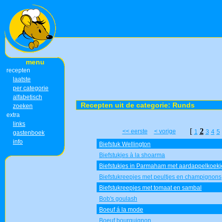
menu
recepten
laatste
per categorie
alfabetisch
Recepten uit de categorie: Runds
zoeken
extra
links
[
2
<< eerste
< vorige
1
3
4
5
gastenboek
info
Biefstuk Wellington
Biefstukjes à la shoarma
Biefstukjes in Parmaham met aardappelkoekj
Biefstukreepjes met peultjes en champignons
Biefstukreepjes met tomaat en sambal
Bob's goulash
Boeuf á la mode
Boeuf bourguignon