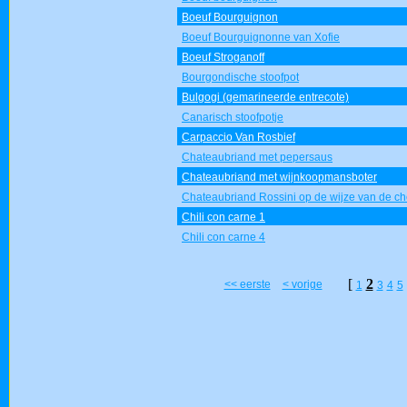
Boeuf Bourguignon
Boeuf Bourguignonne van Xofie
Boeuf Stroganoff
Bourgondische stoofpot
Bulgogi (gemarineerde entrecote)
Canarisch stoofpotje
Carpaccio Van Rosbief
Chateaubriand met pepersaus
Chateaubriand met wijnkoopmansboter
Chateaubriand Rossini op de wijze van de ch
Chili con carne 1
Chili con carne 4
[
2
<< eerste
< vorige
1
3
4
5