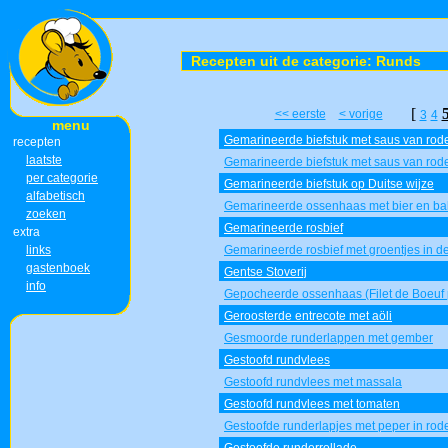
Recepten uit de categorie: Runds
[
<< eerste
< vorige
3
4
menu
Gemarineerde biefstuk met saus van rode
recepten
laatste
Gemarineerde biefstuk met saus van rode
per categorie
Gemarineerde biefstuk op Duitse wijze
alfabetisch
Gemarineerde ossenhaas met bier en ba
zoeken
Gemarineerde rosbief
extra
links
Gemarineerde rosbief met groentjes in d
gastenboek
Gentse Stoverij
info
Gepocheerde ossenhaas (Filet de Boeuf
Geroosterde entrecote met aöli
Gesmoorde runderlappen met gember
Gestoofd rundvlees
Gestoofd rundvlees met massala
Gestoofd rundvlees met tomaten
Gestoofde runderlapjes met peper in rode