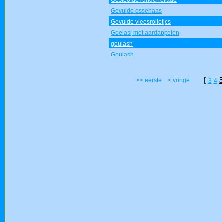
Gestoofde runderrollade
Gevulde ossehaas
Gevulde vleesrolletjes
Goelasj met aardappelen
goulash
Goulash
[
<< eerste
< vorige
3
4