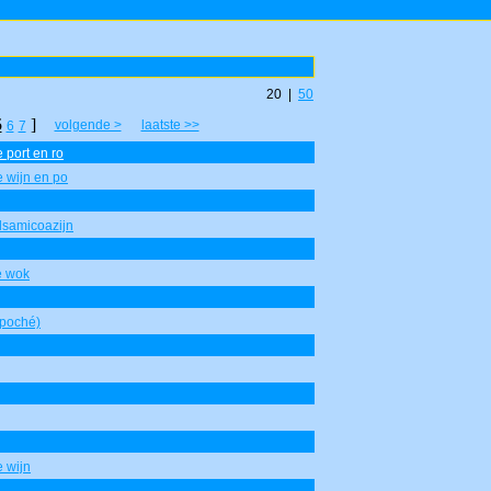
20 |
50
5
]
volgende >
laatste >>
6
7
 port en ro
 wijn en po
lsamicoazijn
e wok
 poché)
 wijn