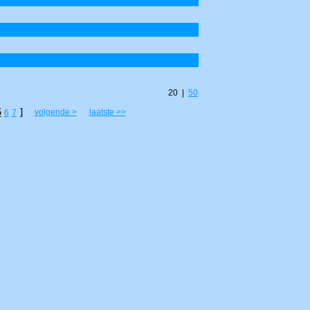
20 |
50
5
]
volgende >
laatste >>
6
7