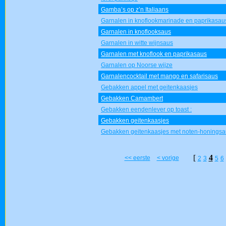
Gamba’s op z’n Italiaans
Garnalen in knoflookmarinade en paprikasau
Garnalen in knoflooksaus
Garnalen in witte wijnsaus
Garnalen met knoflook en paprikasaus
Garnalen op Noorse wijze
Garnalencocktail met mango en safarisaus
Gebakken appel met geitenkaasjes
Gebakken Camambert
Gebakken eendenlever op toast :
Gebakken geitenkaasjes
Gebakken geitenkaasjes met noten-honingsa
[
4
<< eerste
< vorige
2
3
5
6