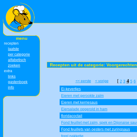
menu
recepten
laatste
per categorie
alfabetisch
Recepten uit de categorie: Voorgerechten
zoeken
extra
links
[
4
<< eerste
< vorige
2
3
5
6
gastenboek
info
Ei-kevertjes
Eieren met gerookte zalm
Eieren met kerriesaus
Eiersalade opgerold in ham
floridacoctail
Fond feuillet met zalm, spek en Dijonaise sau
Fond feuillets van oesters met zuringsaus
forel pakketje