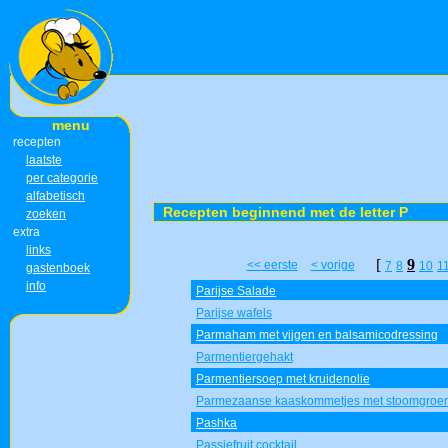
menu
recepten
laatste
per categorie
alfabetisch
Recepten beginnend met de letter P
zoeken
extra
links
[
9
<< eerste
< vorige
7
8
10
1
gastenboek
info
Parijse Salade
Parijse wafels
Parmaham met vijgen en balsamicodressing
Parmentiergehakt
Parmentiersoep met kruidenolie
Parmezaanse kaaskommetjes met stoomgroe
Pashka
Passiefruit cocktail