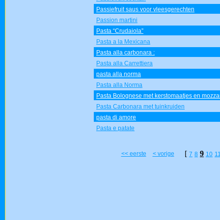
Passiefruit saus voor vleesgerechten
Passion martini
Pasta “Crudaiola”
Pasta a la Mexicana
Pasta alla carbonara :
Pasta alla Carrettiera
pasta alla norma
Pasta alla Norma
Pasta Bolognese met kerstomaatjes en mozzar
Pasta Carbonara met tuinkruiden
pasta di amore
Pasta e patate
[
9
<< eerste
< vorige
7
8
10
1