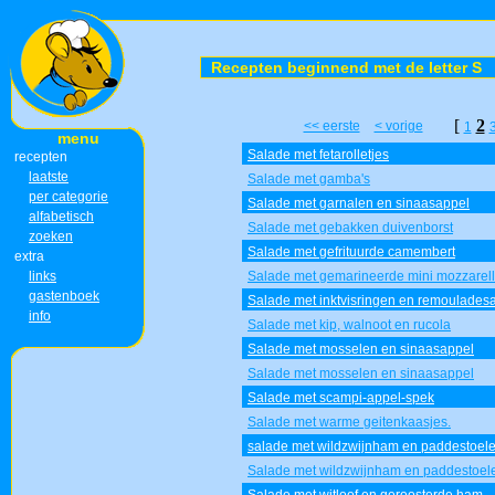
Recepten beginnend met de letter S
[
2
<< eerste
< vorige
1
menu
Salade met fetarolletjes
recepten
laatste
Salade met gamba's
per categorie
Salade met garnalen en sinaasappel
alfabetisch
Salade met gebakken duivenborst
zoeken
Salade met gefrituurde camembert
extra
links
Salade met gemarineerde mini mozzarell
gastenboek
Salade met inktvisringen en remoulades
info
Salade met kip, walnoot en rucola
Salade met mosselen en sinaasappel
Salade met mosselen en sinaasappel
Salade met scampi-appel-spek
Salade met warme geitenkaasjes.
salade met wildzwijnham en paddestoel
Salade met wildzwijnham en paddestoel