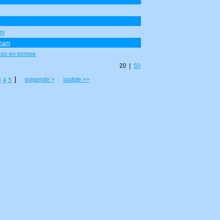
am
 ham
cado en pompe
20 |
50
]
volgende >
laatste >>
3
4
5