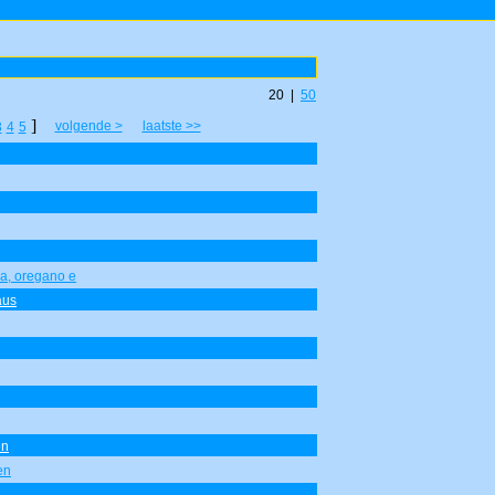
20 |
50
]
volgende >
laatste >>
3
4
5
a, oregano e
aus
en
en