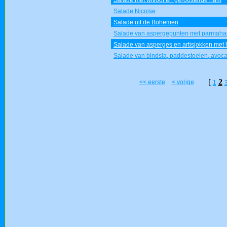
Salade met witloof en geroosterde ham
Salade Nicoise
Salade uit de Bohemen
Salade van aspergepunten met parmah
Salade van asperges en artisjokken met
Salade van bindsla, paddestoelen, avo
[
2
<< eerste
< vorige
1