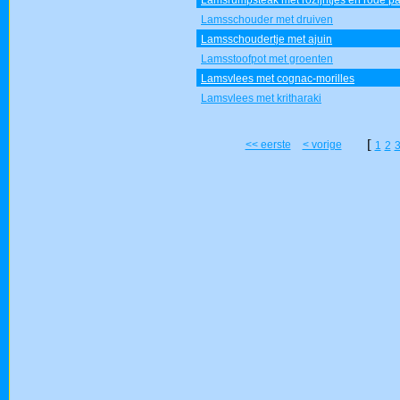
Lamsrumpsteak met rozijntjes en rode pa
Lamsschouder met druiven
Lamsschoudertje met ajuin
Lamsstoofpot met groenten
Lamsvlees met cognac-morilles
Lamsvlees met kritharaki
[
<< eerste
< vorige
1
2