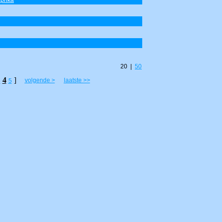
prika
20 |
50
4
]
volgende >
laatste >>
3
5