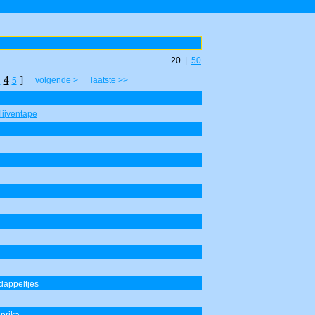
20 |
50
4
]
volgende >
laatste >>
3
5
lijventape
dappeltjes