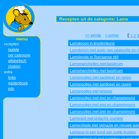
Recepten uit de categorie: Lams
[
<< eerste
< vorige
1
2
menu
Lamskroon in kruidenkorst
recepten
laatste
Lamskroon met aspic van ratatouille en o
per categorie
Lamslende in Toscaanse stijl
alfabetisch
Lamsmanchettes met basilicum
zoeken
Lamsmanchettes met basilicum
extra
links
Lamsnootjes met aardpeer en rapen
gastenboek
Lamsnootjes met aardpeer en rapen
info
Lamsnootjes met jenever
Lamsnootjes met prei en champignons
Lamsnootjes met prei en champignons
Lamsnootjes met prei en champignons
Lamsrack met pistache crumble
Lamsrollade met spinazie en nieuwe aar
Lamsrug in een korst van zoete kruiden