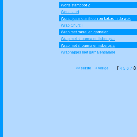
Wortelstamppot 2
Worteltaart
Worteltjes met mihoen en kokos in de wok
Wrap Churcill
Wrap met roerei en garnalen
Wrap met shoarma en ijsbergsla
Wrap met shoarma en ijsbergsla
Wraphapjes met garnalensalade
[
8
<< eerste
< vorige
4
5
6
7