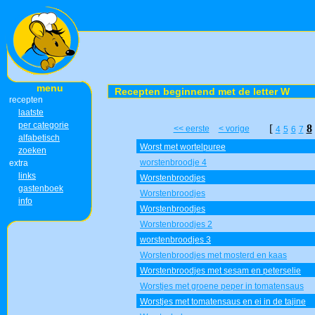
menu
Recepten beginnend met de letter W
recepten
laatste
per categorie
[
8
<< eerste
< vorige
4
5
6
7
alfabetisch
Worst met wortelpuree
zoeken
worstenbroodje 4
extra
links
Worstenbroodjes
gastenboek
Worstenbroodjes
info
Worstenbroodjes
Worstenbroodjes 2
worstenbroodjes 3
Worstenbroodjes met mosterd en kaas
Worstenbroodjes met sesam en peterselie
Worstjes met groene peper in tomatensaus
Worstjes met tomatensaus en ei in de tajine