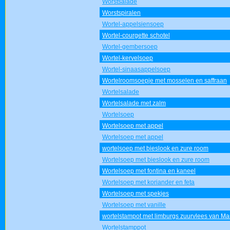
Worstsalade
Worstspiralen
Wortel-appelsiensoep
Wortel-courgette schotel
Wortel-gembersoep
Wortel-kervelsoep
Wortel-sinaasappelsoep
Wortelroomsoepje met mosselen en saffraan
Wortelsalade
Wortelsalade met zalm
Wortelsoep
Wortelsoep met appel
Wortelsoep met appel
wortelsoep met bieslook en zure room
Wortelsoep met bieslook en zure room
Wortelsoep met fontina en kaneel
Wortelsoep met koriander en feta
Wortelsoep met spekjes
Wortelsoep met vanille
wortelstampot met limburgs zuurvlees van Ma
Wortelstamppot