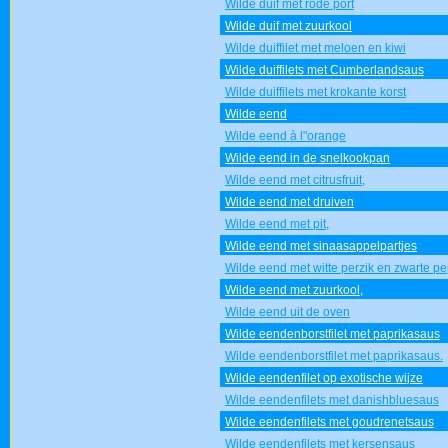
Wilde duif met rode port
Wilde duif met zuurkool
Wilde duiffilet met meloen en kiwi
Wilde duiffilets met Cumberlandsaus
Wilde duiffilets met krokante korst
Wilde eend
Wilde eend à l"orange
Wilde eend in de snelkookpan
Wilde eend met citrusfruit,
Wilde eend met druiven
Wilde eend met pit,
Wilde eend met sinaasappelpartjes
Wilde eend met witte perzik en zwarte pe
Wilde eend met zuurkool,
Wilde eend uit de oven
Wilde eendenborstfilet met paprikasaus
Wilde eendenborstfilet met paprikasaus.
Wilde eendenfilet op exotische wijze
Wilde eendenfilets met danishbluesaus
Wilde eendenfilets met goudrenetsaus
Wilde eendenfilets met kersensaus