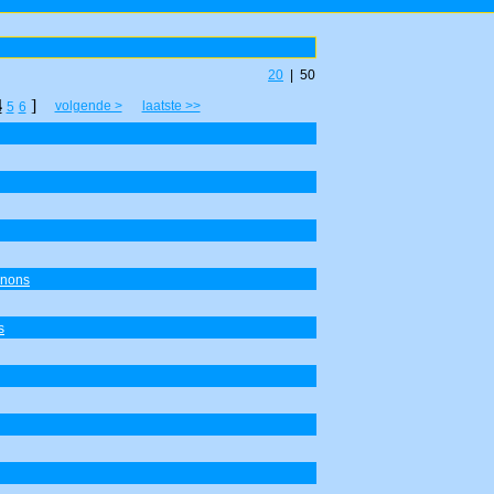
20
| 50
4
]
volgende >
laatste >>
5
6
gnons
s