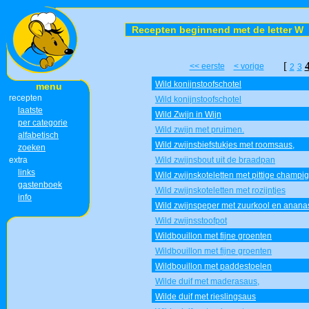
Recepten beginnend met de letter W
[
<< eerste
< vorige
2
3
Wild konijnstoofschotel
menu
recepten
Wild konijnstoofschotel
laatste
Wild Zwijn in Wijn
per categorie
Wild zwijn met pruimen.
alfabetisch
Wild zwijnsbiefstukjes met roomsaus,
zoeken
extra
Wild zwijnsbout uit de braadpan
links
Wild zwijnskoteletten met pittige champi
gastenboek
Wild zwijnskoteletten met rozijntjes
info
Wild zwijnspeper met zuurkool en anana
Wild zwijnsstoofpot
Wildbouillon met fijne groenten
Wildbouillon met fijne groenten
Wildbouillon met paddestoelen
Wilde duif met maderasaus,
Wilde duif met rieslingsaus