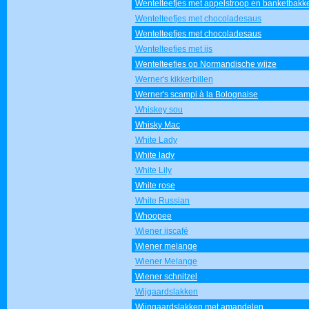
Wentelteefjes met appelstroop en banketbakk
Wentelteefjes met chocoladesaus
Wentelteefjes met chocoladesaus
Wentelteefjes met ijs
Wentelteefjes op Normandische wijze
Werner's kikkerbillen
Werner's scampi à la Bolognaise
Whiskey sou
Whisky Mac
White Lady
White lady
White Lily
White rose
White Russian
Whoopee
Wiener ijscafé
Wiener melange
Wiener Melange
Wiener schnitzel
Wijgaardslakken
Wijngaardslakken met amandelen