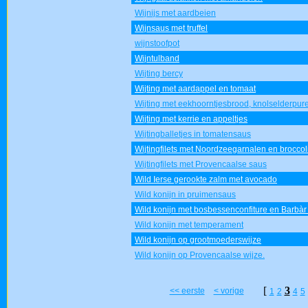
Wijnijs met aardbeien
Wijnsaus met truffel
wijnstoofpot
Wijntulband
Wijting bercy
Wijting met aardappel en tomaat
Wijting met eekhoorntjesbrood, knolselderpur
Wijting met kerrie en appeltjes
Wijtingballetjes in tomatensaus
Wijtingfilets met Noordzeegarnalen en broccol
Wijtingfilets met Provencaalse saus
Wild Ierse gerookte zalm met avocado
Wild konijn in pruimensaus
Wild konijn met bosbessenconfiture en Barbàr
Wild konijn met temperament
Wild konijn op grootmoederswijze
Wild konijn op Provencaalse wijze.
[
3
<< eerste
< vorige
1
2
4
5