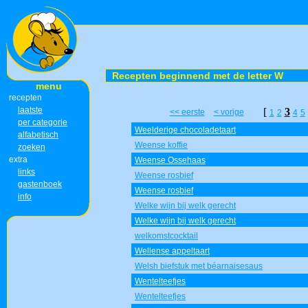
Recepten beginnend met de letter W
menu
recepten
laatste
[
3
<< eerste
< vorige
1
2
4
5
per categorie
Weelderige chocoladetaart
alfabetisch
Weense koffie
zoeken
extra
Weense Ossehaas
links
Weense rosbief
gastenboek
Weense rosbief
info
Welke wijn bij welk gerecht
Welke wijn bij welk gerecht
welkomstcocktail
Wellense appeltaart
Welsh biefstuk met béarnaisesaus
Wentelteefjes
Wentelteefjes