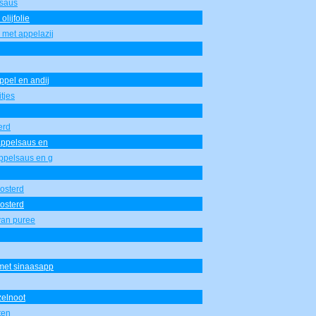
msaus
lijfolie
met appelazij
pel en andij
tjes
erd
appelsaus en
ppelsaus en g
mosterd
mosterd
van puree
met sinaasapp
elnoot
ten