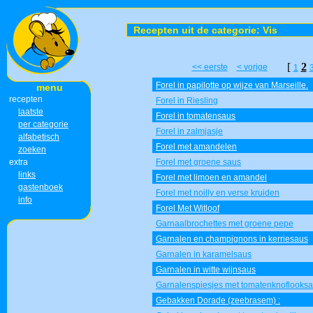
Recepten uit de categorie: Vis
[
2
<< eerste
< vorige
1
Forel in papilotte op wijze van Marseille.
menu
recepten
Forel in Riesling
laatste
Forel in tomatensaus
per categorie
Forel in zalmjasje
alfabetisch
Forel met amandelen
zoeken
extra
Forel met groene saus
links
Forel met limoen en amandel
gastenboek
Forel met noilly en verse kruiden
info
Forel Met Witloof
Garnaalbrochettes met groene pepe
Garnalen en champignons in kerriesaus
Garnalen in karamelsaus
Garnalen in witte wijnsaus
Garnalenspiesjes met tomatenknoflooks
Gebakken Dorade (zeebrasem) :