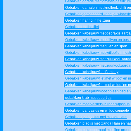
Gebakken dorade met tomaten-basilicu
Gebakken garnalen met knoflook, chili en o
Gebakken gemarineerd kabeljauwhaasje 
Gebakken haring in het zuur
Gebakken heilbotfilet
Gebakken kabeljauw met geprakte aardap
Gebakken kabeljauw met olijven en bosui
Gebakken kabeljauw met uien en spek
Gebakken kabeljauw met witloof en most
Gebakken kabeljauw met zuurkool, aard
Gebakken kabeljauw met zuurkool,aarda
Gebakken kabeljauwfilet Bombay
Gebakken kabeljauwfilet met witloof en 
Gebakken kabeljauwfilet met witloof en 
Gebakken kabeljauwmoot op een bedje 
gebakken krab met pepertjes
Gebakken meervalfilets in rode wijnsaus
Gebakken pangasius en witloofcompote 
Gebakken pangasius met mosterdsaus
Gebakken pladijs met Ganda Ham en haz
Gebakken reuzengarnaal met fijne groen