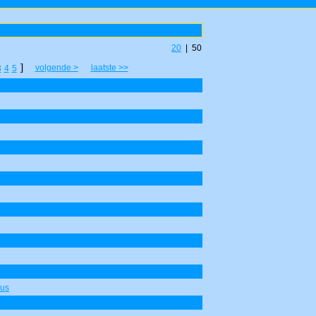
20
| 50
]
volgende >
laatste >>
3
4
5
aus